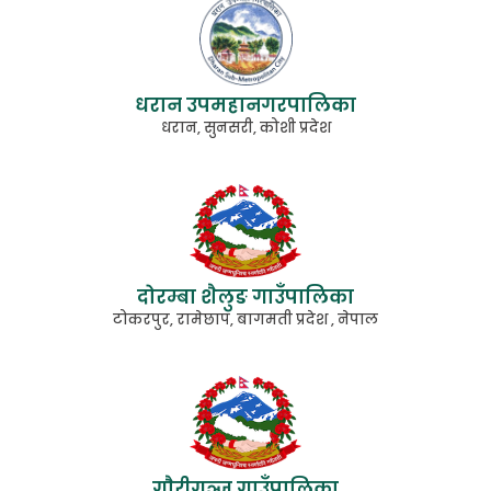
धरान उपमहानगरपालिका
धरान, सुनसरी, कोशी प्रदेश
दोरम्बा शैलुङ गाउँपालिका
टोकरपुर, रामेछाप, बागमती प्रदेश , नेपाल
गाैरीगञ्ज गाउँपालिका